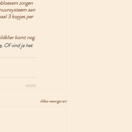
debloesem zorgen 
mmuunsysteem aan 
aal 3 kopjes per 
ildklier komt nog 
e
. Of vind je het 
Alles weergeven