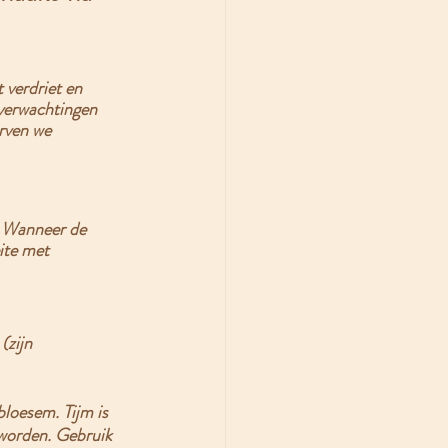
 verdriet en 
 verwachtingen 
rven we 
. Wanneer de 
ite met 
(zijn 
bloesem. Tijm is 
 worden. Gebruik 