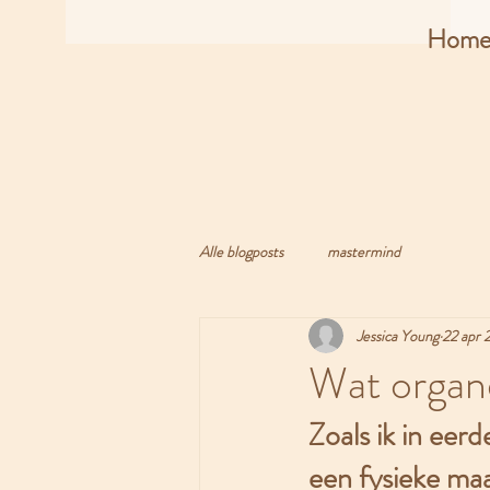
Hom
Alle blogposts
mastermind
Jessica Young
22 apr 
Wat organe
Zoals ik in eer
een fysieke maa