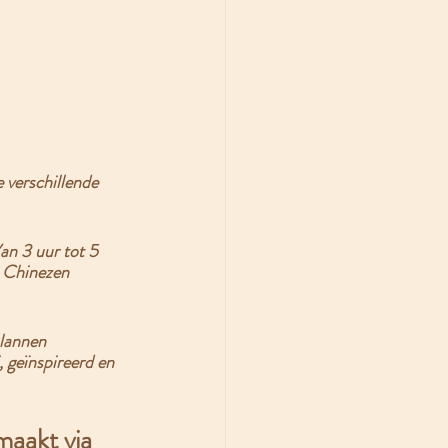
e verschillende 
an 3 uur tot 5 
 Chinezen 
lannen 
, geïnspireerd en 
maakt via 