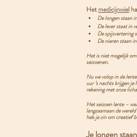
Het 
medicijnwiel
 h
De longen staan in
De lever staat in 
De spijsvertering 
De nieren staan in
Het is niet mogelijk om 
seizoenen.
Nu we volop in de lente
uur ’s nachts krijgen je
rekening met onze licha
Het seizoen lente – waa
langzaamaan de wereld in
heb je zin om creatief be
Je longen staan