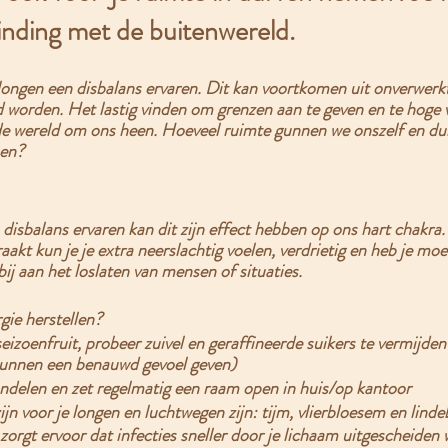
inding met de buitenwereld. 
 longen een disbalans ervaren. Dit kan voortkomen uit onverwerkt
d worden. Het lastig vinden om grenzen aan te geven en te hoge
 de wereld om ons heen. 
Hoeveel ruimte gunnen we onszelf en du
men?
isbalans ervaren kan dit zijn effect hebben op ons hart chakra
aakt kun je je extra neerslachtig voelen, verdrietig en heb je moe
ij aan het loslaten van mensen of situaties.
gie herstellen?
izoenfruit, probeer zuivel en geraffineerde suikers te vermijden 
unnen een benauwd gevoel geven)
andelen en zet regelmatig een raam open in huis/op kantoor
jn voor je longen en luchtwegen zijn: tijm, vlierbloesem en linde
zorgt ervoor dat infecties sneller door je lichaam uitgescheiden