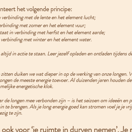
anteert het volgende principe:
 verbinding met de lente en het element lucht;
verbinding met zomer en het element vuur;
staat in verbinding met herfst en het element aarde;
 verbinding met winter en het element water.
altijd in actie te staan. Leer jezelf opladen en ontladen tijdens d
 zitten duiken we wat dieper in op de werking van onze longen. 
V
 longen de meeste energie toevoer.
 Al duizenden jaren houden de
melijke energetische klok. 
r de longen mee verbonden zijn – is het seizoen om ideeën en p
 te brengen. Als je long energie goed kan stromen voel je je vrij
zig te zijn.
 ook voor ‘je ruimte in durven nemen’. Je 