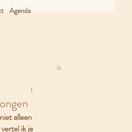
ct
Agenda
Longen
iet alleen 
rtel ik je 