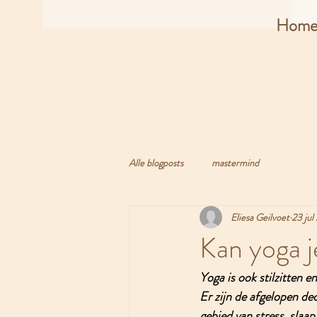
Hom
Alle blogposts
mastermind
Eliesa Geilvoet
23 jul
Kan yoga j
Yoga is ook stilzitten 
Er zijn de afgelopen de
gebied van stress, slaa