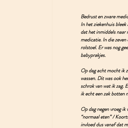
Bedrust en zware medic
In het ziekenhuis bleek
dat het inmiddels naar 
medicatie. In die 
zeven d
rolstoel. Er was nog gee
babyprakjes. 
Op dag acht 
mocht ik z
wassen. Dit was ook het
schrok van wat ik zag. E
ik echt een zak botten m
Op dag negen 
vroeg ik
“normaal eten” / Koortsv
invloed dus vanaf dat 