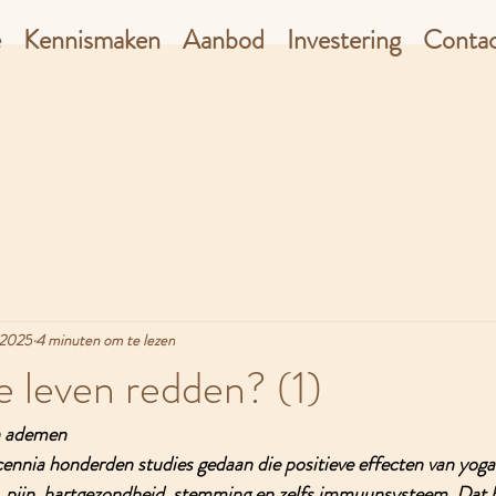
e
Kennismaken
Aanbod
Investering
Conta
 2025
4 minuten om te lezen
e leven redden? (1)
en ademen
cennia honderden studies gedaan die positieve effecten van yog
p, pijn, hartgezondheid, stemming en zelfs immuunsysteem. Dat 