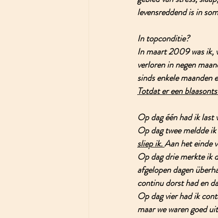
levensreddend is in somm
In topconditie?
In maart 2009 was ik, v
verloren in negen maand
sinds enkele maanden e
Totdat er een blaasont
Op dag één
 had ik last
Op dag twee
 meldde ik
sliep ik. 
Aan het einde v
Op dag drie
 merkte ik d
afgelopen dagen überhau
continu dorst had en dat
Op dag vier
 had ik con
maar we waren goed uit