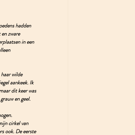
rmoedens hadden 
t en zware 
rplaatsen in een 
lleen 
 haar wilde 
egel aankeek. Ik 
maar dit keer was 
 grauw en geel. 
mogen. 
ijn cirkel van 
rs ook. De eerste 