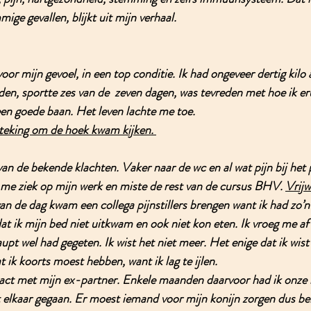
ige gevallen, blijkt uit mijn verhaal.
oor mijn gevoel, in een top conditie. Ik had ongeveer dertig kilo
en, sportte zes van de  zeven dagen, was tevreden met hoe ik eru
en goede baan. Het leven lachte me toe. 
steking om de hoek kwam kijken. 
 van de bekende klachten. Vaker naar de wc en al wat pijn bij het 
 me ziek op mijn werk en miste de rest van de cursus BHV. 
Vrijw
an de dag kwam een collega pijnstillers brengen want ik had zo’n
at ik mijn bed niet uitkwam en ook niet kon eten. Ik vroeg me af 
pt wel had gegeten. Ik wist het niet meer. Het enige dat ik wist 
 ik koorts moest hebben, want ik lag te ijlen. 
tact met mijn ex-partner. Enkele maanden daarvoor had ik onze r
 elkaar gegaan. Er moest iemand voor mijn konijn zorgen dus be