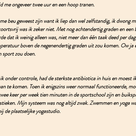
jd me ongeveer twee uur en een hoop tranen. 
e beu geweest zijn want ik liep dan wel zelfstandig, ik dwong m
ortsvrij was ik zeker niet. Met nog achtendertig graden en een b
de dat ik weinig alleen was, niet meer dan één taak deed per dag
peratuur boven de negenendertig graden uit zou komen. Ow ja e
n sport zou doen.
k onder controle, had de sterkste antibiotica in huis en moest ik
aan te komen. Toen ik enigszins weer normaal functioneerde, moc
twee keer per week tien minuten in de sportschool zijn en buiksp
stieken. Mijn systeem was nog altijd zwak. Zwemmen en yoga wa
ij de plaatselijke yogastudio. 