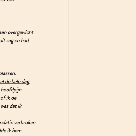
 aan overgewicht 
it zag en had 
plassen. 
el de hele dag 
 hoofdpijn. 
of ik de 
was dat ik 
elatie verbroken 
lde ik hem.