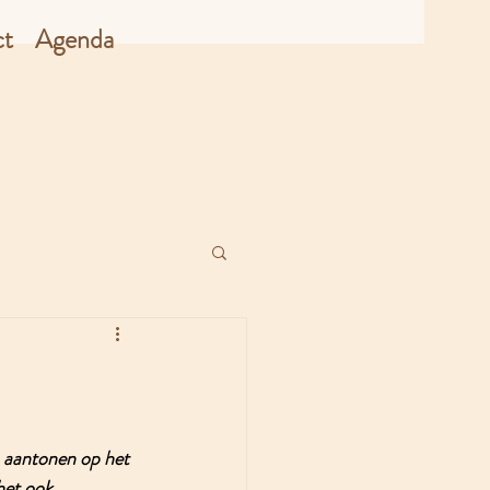
ct
Agenda
a aantonen op het 
het ook 