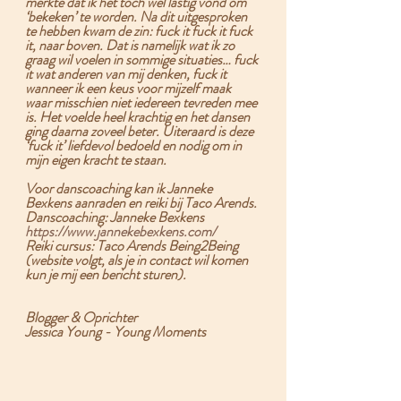
merkte dat ik het toch wel lastig vond om 
‘bekeken’ te worden. Na dit uitgesproken 
te hebben kwam de zin: 
fuck it fuck it fuck 
it
, naar boven. Dat is namelijk wat ik zo 
graag wil voelen in sommige situaties… fuck 
it wat anderen van mij denken, fuck it 
wanneer ik een keus voor mijzelf maak 
waar misschien niet iedereen tevreden mee 
is. Het voelde heel krachtig en het dansen 
ging daarna zoveel beter. Uiteraard is deze 
‘fuck it’ liefdevol bedoeld en nodig om in 
mijn eigen kracht te staan. 
Voor danscoaching kan ik Janneke 
Bexkens aanraden en reiki bij Taco Arends.
Danscoaching: Janneke Bexkens 
https://www.jannekebexkens.com/
Reiki cursus: Taco Arends Being2Being 
(website volgt, als je in contact wil komen 
kun je mij een bericht sturen).
Blogger & Oprichter
Jessica Young - Young Moments