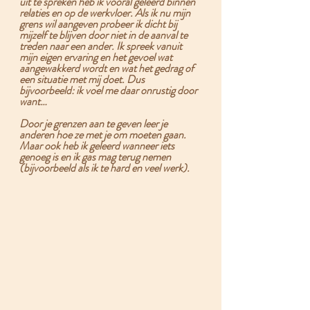
uit te spreken heb ik vooral geleerd binnen 
relaties en op de werkvloer. Als ik nu mijn 
grens wil aangeven probeer ik 
dicht bij 
mijzelf te blijven
 door niet in de aanval te 
treden naar een ander. Ik spreek vanuit 
mijn eigen ervaring en het gevoel wat 
aangewakkerd wordt en wat het gedrag of 
een situatie met mij doet. 
Dus 
bijvoorbeeld: ik voel me daar onrustig door 
want…
Door je grenzen aan te geven leer je 
anderen hoe ze met je om moeten gaan. 
Maar ook heb ik geleerd wanneer iets 
genoeg is en ik gas mag terug nemen 
(bijvoorbeeld als ik te hard en veel werk).