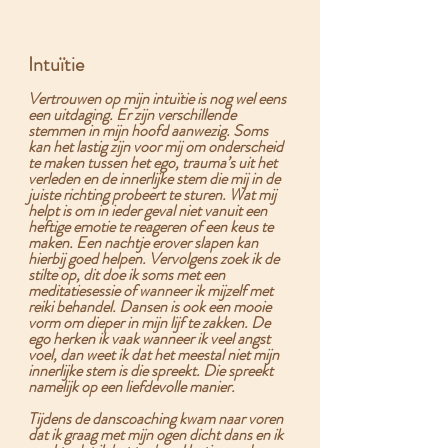
Intuïtie
Vertrouwen op mijn intuïtie is nog wel eens 
een uitdaging. Er zijn verschillende 
stemmen in mijn hoofd aanwezig. Soms 
kan het lastig zijn voor mij om onderscheid 
te maken tussen het 
ego, trauma’s uit het 
verleden en de innerlijke stem
 die mij in de 
juiste richting probeert te sturen. Wat mij 
helpt is om in ieder geval 
niet vanuit een 
heftige emotie te reageren of een keus te 
maken
. Een nachtje erover slapen kan 
hierbij goed helpen. Vervolgens zoek ik de 
stilte op, dit doe ik soms met een 
meditatiesessie of wanneer ik mijzelf met 
reiki behandel. Dansen is ook een mooie 
vorm om dieper in mijn lijf te zakken. 
De 
ego herken ik vaak wanneer ik veel angst 
voel
, dan weet ik dat het meestal niet mijn 
innerlijke stem is die spreekt. Die spreekt 
namelijk op een liefdevolle manier. 
Tijdens de danscoaching kwam naar voren 
dat ik graag met mijn ogen dicht dans en ik 