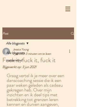
Post
Alle blogposts
Jessica Young
Alle blogposts
2 jun 2021
3 minuten om te lezen
Fuck it, fuck it, fuck it
mastermind
Bijgewerkt op:
3 jun 2021
Graag vertel ik je meer over een 
danscoaching sessie die ik een 
paar weken geleden als cadeau 
gekregen heb. Over mijn 
inzichten en ik deel tips met 
betrekking tot grenzen leren 
kennen en durven aangeven, 