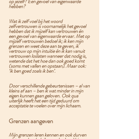
op jezelf? Een gevoel van eigenwaarde 
hebben? 
Wat ik zelf voel bij het woord 
zelfvertrouwen is voornamelijk het gevoel 
hebben dat ik mijzelf kan vertrouwen én 
een gevoel van eigenwaarde ervaar. 
Met 
op 
mijzelf vertrouwen
 bedoel ik; ik ken mijn 
grenzen en weet deze aan te geven, ik 
vertrouw op mijn intuïtie én ik kan vanuit 
vertrouwen loslaten wanneer dat nodig is, 
wetende dat het hoe dan ook goed komt 
(soms met vallen en opstaan). Maar ook: 
‘ik ben goed zoals ik ben’.
Door verschillende gebeurtenissen – al van 
kleins af aan – ben ik wat minder in mijn 
eigen kunnen gaan geloven. Ook qua 
uiterlijk heeft het een tijd geduurd om 
acceptatie te voelen over mijn lichaam. 
Grenzen aangeven
Mijn grenzen leren kennen en ook durven 