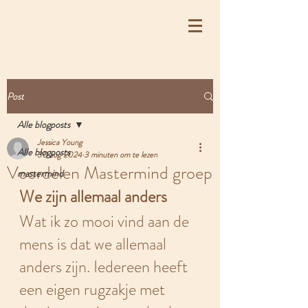
Post
Alle blogposts
Jessica Young
Alle blogposts
30 aug 2024
3 minuten om te lezen
Voordelen Mastermind groep
mastermind
We zijn allemaal anders
Wat ik zo mooi vind aan de 
mens is dat we allemaal 
anders zijn. Iedereen heeft 
een eigen rugzakje met 