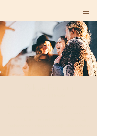
Pak Je Podium
ma 13 jan
  |  
Utrecht
Een ondernemers-event waarbij verbinding met
anderen, work & play, inspiratiesessies, workshops
en voedzaam eten centraal staan. Omdat wij
deelname voor iedereen mogelijk willen maken is
de bijdrage voor entree op vrijwillige basis. Klik