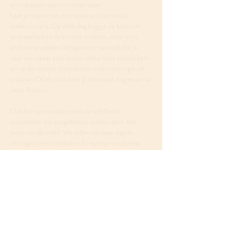
en voedzaam eten centraal staan.
Laat je inspireren door andere (startende) 
ondernemers. Op deze dag krijg je de kans om 
jouw verhaal te delen met anderen, door jouw 
podium te pakken. Wij geloven namelijk dat je 
veel van elkaar kunt leren, elkaar kunt versterken 
en op die manier jouw droom onderneming kunt 
creëren. Of als jouw bedrijf al bestaat nog meer te 
laten floreren. 
Ook kun je meedoen met verschillende 
activiteiten die aangeboden worden door het 
team van Bron44. We willen op deze dag de 
zintuigen laten prikkelen. Er worden voedzame 
hapjes uitgedeeld en er wordt live muziek 
gespeeld. 
Omdat wij deelname voor iedereen mogelijk 
willen maken is de bijdrage op vrijwillige basis. 
Meer weergeven