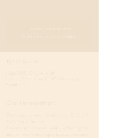
door op 'tickets kopen' om meer te lezen over het
event.
Tickets zijn niet te koop
Andere evenementen bekijken
Tijd en locatie
13 jan 2025, 10:00 – 14:00
Utrecht, Schoolstraat 11, 3451 AA Utrecht,
Nederland
Over het evenement
Ons eerste evenement staat gepland 13 januari 
2025: Pak Je Podium!
Een ondernemers-event waarbij verbinding met 
anderen, work & play, inspiratiesessies, workshops 